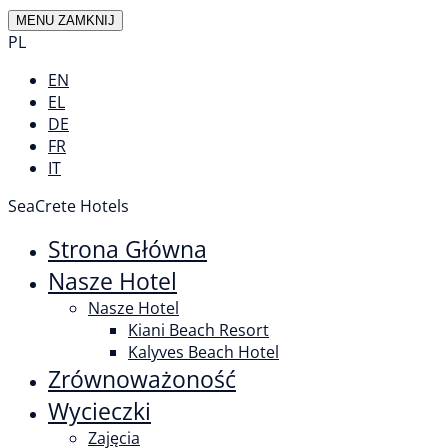
MENU
ZAMKNIJ
PL
EN
EL
DE
FR
IT
SeaCrete Hotels
Strona Główna
Nasze Hotel
Nasze Hotel
Kiani Beach Resort
Kalyves Beach Hotel
Zrównoważoność
Wycieczki
Zajęcia