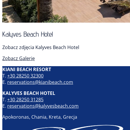
Kalyves Beach Hotel
Zobacz zdjęcia Kalyves Beach Hotel
Zobacz Galerię
KIANI BEACH RESORT
T.
+30 28250 32300
E.
reservations@kianibeach.com
KALYVES BEACH HOTEL
T.
+30 28250 31285
E.
reservations@kalyvesbeach.com
Apokoronas, Chania, Kreta, Grecja