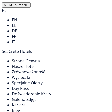
MENU
ZAMKNIJ
PL
EN
EL
DE
FR
IT
SeaCrete Hotels
Strona Główna
Nasze Hotel
Zrównoważoność
Wycieczki
Specjalne Oferty
Day Pass
Doświadczenie Krety
Galeria Zdjęć
Kariera
Blog