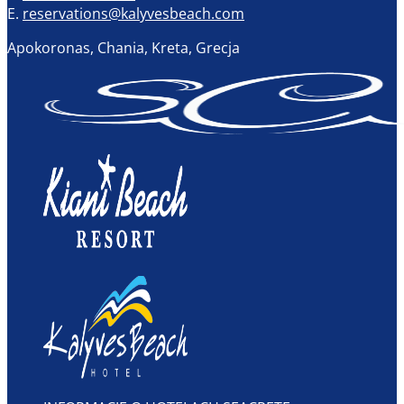
E.
reservations@kalyvesbeach.com
Apokoronas, Chania, Kreta, Grecja