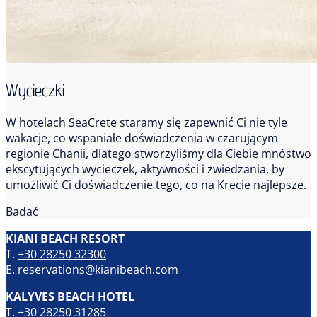
Wycieczki
W hotelach SeaCrete staramy się zapewnić Ci nie tyle
wakacje, co wspaniałe doświadczenia w czarującym
regionie Chanii, dlatego stworzyliśmy dla Ciebie mnóstwo
ekscytujących wycieczek, aktywności i zwiedzania, by
umożliwić Ci doświadczenie tego, co na Krecie najlepsze.
Badać
KIANI BEACH RESORT
T.
+30 28250 32300
E.
reservations@kianibeach.com
KALYVES BEACH HOTEL
T.
+30 28250 31285