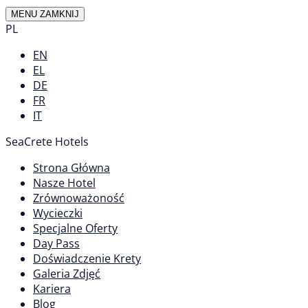
MENU
ZAMKNIJ
PL
EN
EL
DE
FR
IT
SeaCrete Hotels
Strona Główna
Nasze Hotel
Zrównoważoność
Wycieczki
Specjalne Oferty
Day Pass
Doświadczenie Krety
Galeria Zdjęć
Kariera
Blog