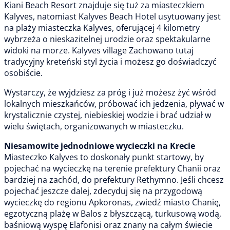
Kiani Beach Resort znajduje się tuż za miasteczkiem
Kalyves, natomiast Kalyves Beach Hotel usytuowany jest
na plaży miasteczka Kalyves, oferującej 4 kilometry
wybrzeża o nieskazitelnej urodzie oraz spektakularne
widoki na morze. Kalyves village Zachowano tutaj
tradycyjny kreteński styl życia i możesz go doświadczyć
osobiście.
Wystarczy, że wyjdziesz za próg i już możesz żyć wśród
lokalnych mieszkańców, próbować ich jedzenia, pływać w
krystalicznie czystej, niebieskiej wodzie i brać udział w
wielu świętach, organizowanych w miasteczku.
Niesamowite jednodniowe wycieczki na Krecie
Miasteczko Kalyves to doskonały punkt startowy, by
pojechać na wycieczkę na terenie prefektury Chanii oraz
bardziej na zachód, do prefektury Rethymno. Jeśli chcesz
pojechać jeszcze dalej, zdecyduj się na przygodową
wycieczkę do regionu Apkoronas, zwiedź miasto Chanię,
egzotyczną plażę w Balos z błyszczącą, turkusową wodą,
baśniową wyspę Elafonisi oraz znany na całym świecie