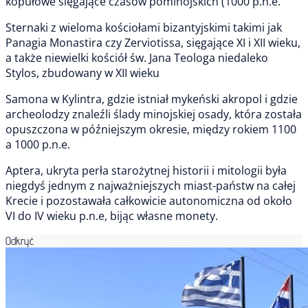
kopułowe sięgające czasów pominojskich (1000 p.n.e.
Sternaki z wieloma kościołami bizantyjskimi takimi jak
Panagia Monastira czy Zerviotissa, sięgające XI i XII wieku,
a także niewielki kościół św. Jana Teologa niedaleko
Stylos, zbudowany w XII wieku
Samona w Kylintra, gdzie istniał mykeński akropol i gdzie
archeolodzy znaleźli ślady minojskiej osady, która została
opuszczona w późniejszym okresie, między rokiem 1100
a 1000 p.n.e.
Aptera, ukryta perła starożytnej historii i mitologii była
niegdyś jednym z najważniejszych miast-państw na całej
Krecie i pozostawała całkowicie autonomiczna od około
VI do IV wieku p.n.e, bijąc własne monety.
Odkryć