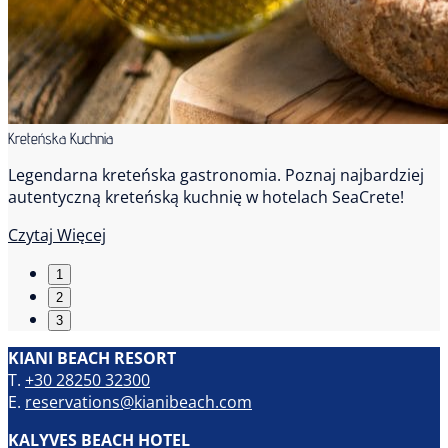
Kreteńska Kuchnia
Legendarna kreteńska gastronomia. Poznaj najbardziej
autentyczną kreteńską kuchnię w hotelach SeaCrete!
Czytaj Więcej
1
2
3
KIANI BEACH RESORT
T.
+30 28250 32300
E.
reservations@kianibeach.com
KALYVES BEACH HOTEL