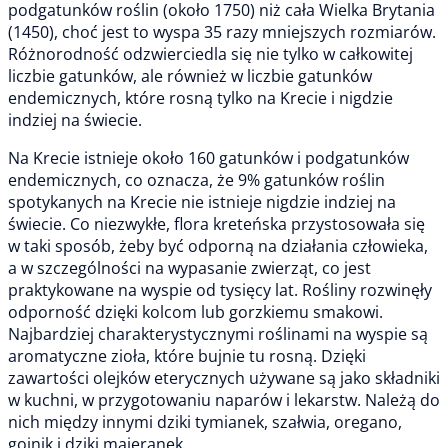
podgatunków roślin (około 1750) niż cała Wielka Brytania
(1450), choć jest to wyspa 35 razy mniejszych rozmiarów.
Różnorodność odzwierciedla się nie tylko w całkowitej
liczbie gatunków, ale również w liczbie gatunków
endemicznych, które rosną tylko na Krecie i nigdzie
indziej na świecie.
Na Krecie istnieje około 160 gatunków i podgatunków
endemicznych, co oznacza, że 9% gatunków roślin
spotykanych na Krecie nie istnieje nigdzie indziej na
świecie. Co niezwykłe, flora kreteńska przystosowała się
w taki sposób, żeby być odporną na działania człowieka,
a w szczególności na wypasanie zwierząt, co jest
praktykowane na wyspie od tysięcy lat. Rośliny rozwinęły
odporność dzięki kolcom lub gorzkiemu smakowi.
Najbardziej charakterystycznymi roślinami na wyspie są
aromatyczne zioła, które bujnie tu rosną. Dzięki
zawartości olejków eterycznych używane są jako składniki
w kuchni, w przygotowaniu naparów i lekarstw. Należą do
nich między innymi dziki tymianek, szałwia, oregano,
gojnik i dziki majeranek.