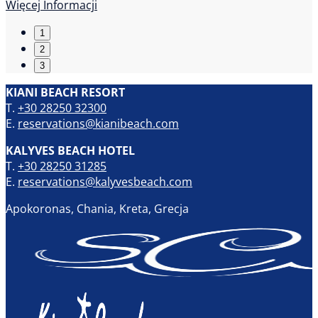
Więcej Informacji
1
2
3
KIANI BEACH RESORT
T.
+30 28250 32300
E.
reservations@kianibeach.com
KALYVES BEACH HOTEL
T.
+30 28250 31285
E.
reservations@kalyvesbeach.com
Apokoronas, Chania, Kreta, Grecja