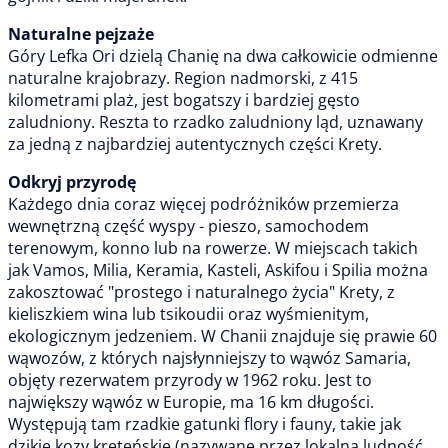
Naturalne pejzaże
Góry Lefka Ori dzielą Chanię na dwa całkowicie odmienne
naturalne krajobrazy. Region nadmorski, z 415
kilometrami plaż, jest bogatszy i bardziej gęsto
zaludniony. Reszta to rzadko zaludniony ląd, uznawany
za jedną z najbardziej autentycznych części Krety.
Odkryj przyrodę
Każdego dnia coraz więcej podróżników przemierza
wewnętrzną część wyspy - pieszo, samochodem
terenowym, konno lub na rowerze. W miejscach takich
jak Vamos, Milia, Keramia, Kasteli, Askifou i Spilia można
zakosztować "prostego i naturalnego życia" Krety, z
kieliszkiem wina lub tsikoudii oraz wyśmienitym,
ekologicznym jedzeniem. W Chanii znajduje się prawie 60
wąwozów, z których najsłynniejszy to wąwóz Samaria,
objęty rezerwatem przyrody w 1962 roku. Jest to
największy wąwóz w Europie, ma 16 km długości.
Występują tam rzadkie gatunki flory i fauny, takie jak
dzikie kozy kreteńskie (nazywane przez lokalną ludność