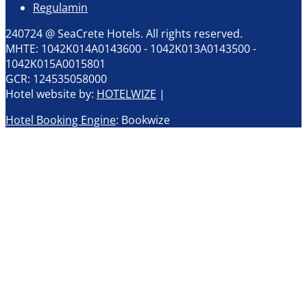
Regulamin
240724 @ SeaCrete Hotels. All rights reserved.
MHTE: 1042K014A0143600 - 1042K013A0143500 -
1042Κ015Α0015801
GCR: 124535058000
Hotel website by:
HOTELWIZE
|
Hotel Booking Engine
: Bookwize