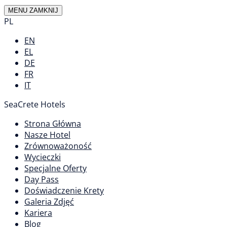
MENU
ZAMKNIJ
PL
EN
EL
DE
FR
IT
SeaCrete Hotels
Strona Główna
Nasze Hotel
Zrównoważoność
Wycieczki
Specjalne Oferty
Day Pass
Doświadczenie Krety
Galeria Zdjęć
Kariera
Blog