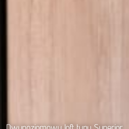
Dwupoziomowy loft typu Superior