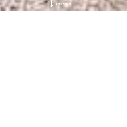
Esplora di Più
Pacchetto All-Inclusive Plus Kiani
Clicca qui per scoprire tutti i motivi per cui
effettuare l'upgrade al nostro pacchetto All-
Inclusive Plus con questa guida facile da
consultare
Nota:
tutti gli ospiti adulti all'interno di ogni
prenotazione di camera dovranno effettuare
l'upgrade.
Trasformate la vostra vacanza in qualcosa di
speciale con il nostro pacchetto All-Inclusive Plus.
Preparatevi a godere di vantaggi extra quando
entrerete nella vostra camera, con speciali offerte
che vi aspettano per voi e per i vostri bambini, tra cui