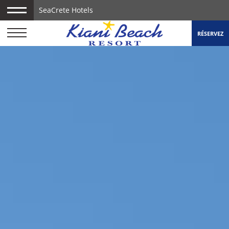
SeaCrete Hotels
RÉSERVEZ