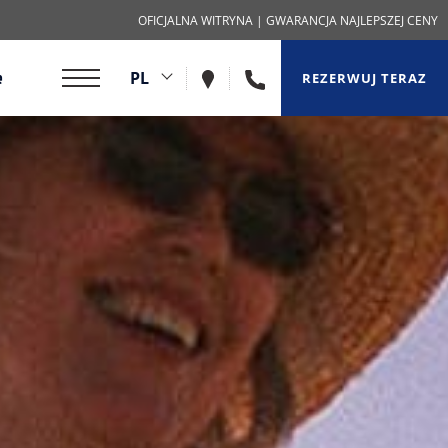
OFICJALNA WITRYNA
| GWARANCJA NAJLEPSZEJ CENY
+302825031285
PL
e
REZERWUJ TERAZ