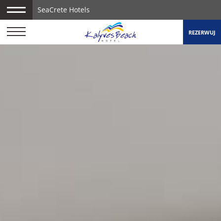
SeaCrete Hotels
REZERWUJ