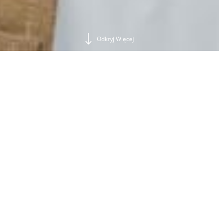
Odkryj Więcej
2
Goście
REZERWUJ TERAZ