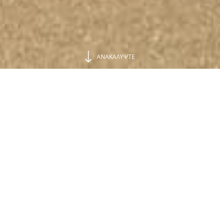
ΑΝΑΚΑΛΥΨΤΕ
Ζωή σαν ντόπιος στο χωριό
Καλύβες, στα Χανιά
Αυθεντική Κρητική φιλοξενία, στο γραφικό χωριό
Καλύβες στα Χανιά.
Απολαύστε τη ζεστασιά και την διάσημη αυθεντική
κρητική φιλοξενία, στο γραφικό χωριό Καλύβες στα
Χανιά. Ζήστε την καθημερινότητά σας όπως οι
ντόπιοι στο παραδοσιακό αυτό χωριό της Κρήτης
και ανακαλύψτε τις ομορφιές που ξεδιπλώνονται