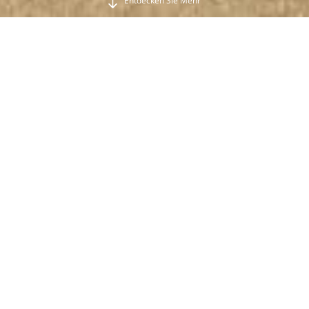
Entdecken Sie Mehr
Das lokale Leben im Dorf Kalyves
in Chania
Αuthentische Κretische Gastfreundschaft im
malerischen Dorf Kalyves in Chania.
Erleben Sie die Wärme und bekannte authentische
kretische Gastfreundschaft im malerischen Dorf
Kalyves in Chania. Leben Sie wie ein Einheimischer in
diesem traditionellen Dorf auf Kreta und entdecken
Sie die Schönheiten, die sich im Vorbeigehen
entfalten. Erkunden Sie Kalyves zu Fuß, während Sie
sich inmitten der Straßen und Gassen verlieren,
genießen Sie Ihren Kaffee auf traditionelle Weise in
einem der örtlichen Cafés "Kafeneion" auf dem
zentralen Platz des Dorfes und kaufen Sie