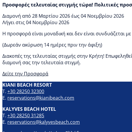
Προσφορές τελευταίας στιγμής τώρα! Πολιτικές προ
Διαμονή από 28 Μαρτίου 2026 έως 04 Νοεμβρίου 2026
Λήγει στις 04 Νοεμβρίου 2026
H προσφορά είναι μοναδική και δεν είναι συνδυάζεται με
(Δωρεάν ακύρωση 14 ημέρες πριν την άφιξη)
Διακοπές της τελευταίας στιγμής στην Κρήτη! Επωφεληθείτ
διαμονή σας την τελευταία στιγμή.
Δείτε την Προσφορά
KIANI BEACH RESORT
T.
+30 28250 32300
E.
reservations@kianibeach.com
KALYVES BEACH HOTEL
T.
+30 28250 31285
E.
reservations@kalyvesbeach.com