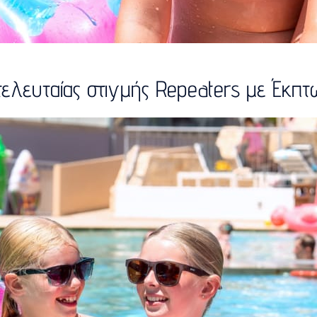
 τελευταίας στιγμής Repeaters με Έκπ