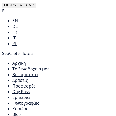
ΜΕΝΟΥ
ΚΛΕΙΣΙΜΟ
EL
EN
DE
FR
IT
PL
SeaCrete Hotels
Αρχική
Τα Ξενοδοχεία μας
Βιωσιμότητα
Δράσεις
Προσφορές
Day Pass
Εμπειρία
Φωτογραφίες
Καριέρα
Blog