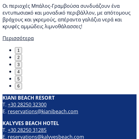
Οι περιοχές Μπάλος-Γραμβούσα συνδυάζουν ένα
εντυπωσιακό και μοναδικό περιβάλλον, με απότομους
βράχους και γκρεμούς, απέραντα γαλάζια νερά και
κρυφές αμμώδεις λιμνοθάλασσες!
Περισσότερα
1
2
3
4
5
6
KIANI BEACH RESORT
T.
+30 28250 32300
E.
reservations@kianibeach.com
KALYVES BEACH HOTEL
T.
+30 28250 31285
E.
reservations@kalyvesbeach.com