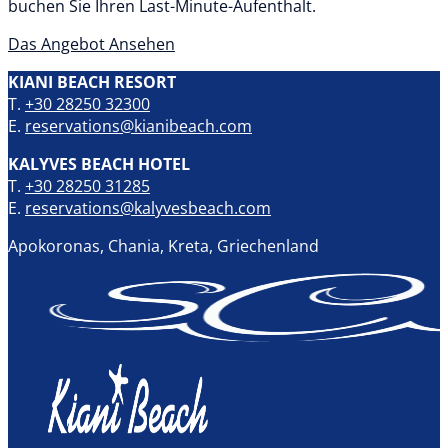
buchen Sie Ihren Last-Minute-Aufenthalt.
Das Angebot Ansehen
KIANI BEACH RESORT
T.
+30 28250 32300
E.
reservations@kianibeach.com
KALYVES BEACH HOTEL
T.
+30 28250 31285
E.
reservations@kalyvesbeach.com
Apokoronas, Chania, Kreta, Griechenland