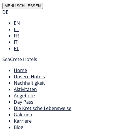
MENÜ
SCHLIESSEN
DE
EN
EL
FR
IT
PL
SeaCrete Hotels
Home
Unsere Hotels
Nachhaltigkeit
Aktivitäten
Angebote
Day Pass
Die Kretische Lebensweise
Galerien
Karriere
Blog